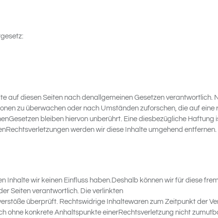
gesetz:
lte auf diesen Seiten nach denallgemeinen Gesetzen verantwortlich. N
tionen zu überwachen oder nach Umständen zuforschen, die auf eine r
nGesetzen bleiben hiervon unberührt. Eine diesbezügliche Haftung is
nRechtsverletzungen werden wir diese Inhalte umgehend entfernen.
ren Inhalte wir keinen Einfluss haben.Deshalb können wir für diese f
der Seiten verantwortlich. Die verlinkten
erstöße überprüft. Rechtswidrige Inhaltewaren zum Zeitpunkt der Ver
jedoch ohne konkrete Anhaltspunkte einerRechtsverletzung nicht zumu