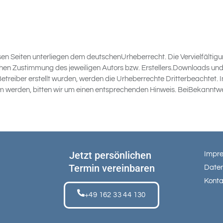
esen Seiten unterliegen dem deutschenUrheberrecht. Die Vervielfältig
en Zustimmung des jeweiligen Autors bzw. Erstellers.Downloads und Ko
Betreiber erstellt wurden, werden die Urheberrechte Dritterbeachtet. 
m werden, bitten wir um einen entsprechenden Hinweis. BeiBekanntwe
Jetzt persönlichen
Impr
Termin vereinbaren
Date
Konta
+49 162 33 44 130