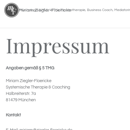
Miriam Ziegler-Floericke
Psychologin (LMU), HP für Psychotherapie, Business Coach, Mediatori
Skip
to
content
Impressum
Angaben gemäß § 5 TMG
Miriam Ziegler-Floericke
Systemische Therapie & Coaching
Halbreiterstr. 7a
81479 München
Kontakt